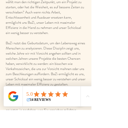
wählt man den richtigen Zeitpunkt, um ein Projekt zu
starten, oder hat die Weisheit, es auf bessere Zeiten zu
verschieben? Auch wenn nichts Arbeit,
Entschlossenheit und Ausdauer ersetzen kann,
ermöglicht uns BaZi, unser Leben mit maximaler
Effizienz in die Hand zu nehmen und unser Schicksal
ein wenig besser zu verstehen.
BaZi nutzt das Geburtsdatum, um den Lebensweg eines
Menschen zu analysieren. Diese Disziplin zeigt uns,
welche Jahre wir mit Vorsicht angehen sollten und in
welchen Jahren unsere Projekte die besten Chancen
haben, verwirklicht zu werden: ein bisschen wie
Verkehrszeichen, die uns zur Vorsicht mahnen oder uns
zum Beschleunigen auffordern. BaZi ermöglicht es uns,
unser Schicksal ein wenig besser zu verstehen und unser
Leben mit maximaler Effizienz zu gestalten.
Wenn Sie also auch die Glückssäulen betrachten,
erhalten Sie eine sehr detaillierte Einschätzung Ihrer
aktuellen Situation und einen Ausblick auf das, was Sie
erwartet, je nachdem, was Sie erreichen möchten.
Unser Leben wird durch die Entscheidungen bestimmt,
die wir treffen.