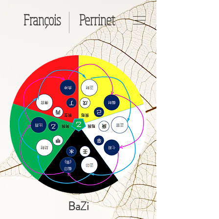
François
Perrinet
BaZi​