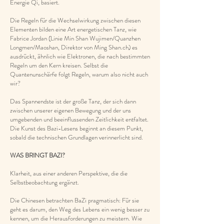
Energie Qi, basiert.
Die Regeln für die Wechselwirkung zwischen diesen
Elementen bilden eine Art energetischen Tanz, wie
Fabrice Jordan (Linie Min Shan Wujimen/Quanzhen
Longmen/Maoshan, Direktor von Ming Shan.ch) es
ausdrückt, ähnlich wie Elektronen, die nach bestimmten
Regeln um den Kern kreisen. Selbst die
Quantenunschärfe folgt Regeln, warum also nicht auch
wir?
Das Spannendste ist der große Tanz, der sich dann
zwischen unserer eigenen Bewegung und der uns
umgebenden und beeinflussenden Zeitlichkeit entfaltet.
Die Kunst des Bazi-Lesens beginnt an diesem Punkt,
sobald die technischen Grundlagen verinnerlicht sind.
WAS BRINGT BAZI?
Klarheit, aus einer anderen Perspektive, die die
Selbstbeobachtung ergänzt.
Die Chinesen betrachten BaZi pragmatisch: Für sie
geht es darum, den Weg des Lebens ein wenig besser zu
kennen, um die Herausforderungen zu meistern. Wie