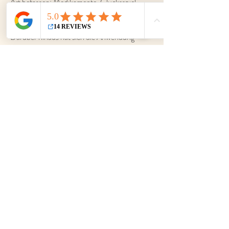
Art befassen: Medikamente, Glücksspiel,
pathologische Sexualpraktiken, Gewalt usw.
Darüber hinaus hat sich die Anwendung
dieses Protokolls bei Opfern und direkten
Zeugen traumatischer Ereignisse (Unfälle,
Trennungen, Vergewaltigungen,
Naturkatastrophen usw.) und ihren
Angehörigen als sehr vorteilhaft, sehr
fruchtbar und sogar heilsam erwiesen.
Heute wird das NADA-Protokoll weltweit
angewendet. Die Erfahrung zeigt: Eine
regelmäßige Behandlung mit Ohrakupunktur
reduziert nicht nur die Nebenwirkungen von
Traumata, Entzugserscheinungen oder
Entzugskrisen, sondern hat auch eine
stabilisierende und ausgleichende Wirkung.
Diese Vorteile lassen sich auch bei der
Behandlung von psychiatrischen Patienten