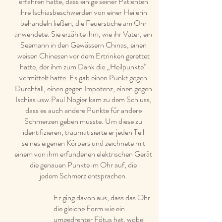
erfahren hatte, dass einige seiner Patienten
ihre Ischiasbeschwerden von einer Heilerin
behandeln ließen, die Feuerstiche am Ohr
anwendete. Sie erzählte ihm, wie ihr Vater, ein
Seemann in den Gewässern Chinas, einen
weisen Chinesen vor dem Ertrinken gerettet
hatte, der ihm zum Dank die „Heilpunkte“
vermittelt hatte. Es gab einen Punkt gegen
Durchfall, einen gegen Impotenz, einen gegen
Ischias usw.Paul Nogier kam zu dem Schluss,
dass es auch andere Punkte für andere
Schmerzen geben musste. Um diese zu
identifizieren, traumatisierte er jeden Teil
seines eigenen Körpers und zeichnete mit
einem von ihm erfundenen elektrischen Gerät
die genauen Punkte im Ohr auf, die
jedem Schmerz entsprachen.
Er ging davon aus, dass das Ohr
die gleiche Form wie ein
umgedrehter Fötus hat, wobei