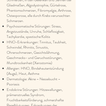
Gliedmaßen, Algodystrophie, Gürtelrose,
Phantomschmerzen, Fibromyalgie, Arthrose,
Osteoporose, alle durch Krebs verursachten
Schmerzen.
Psychosomatische Störungen: Stress,
Angstzustände, Unruhe, Schlaflosigkeit,
Tachykardie, spastische Kolitis
HNO-Erkrankungen: Tinnitus, Taubheit,
Schwindel, Rhinitis, Sinusitis,
Ohrenschmerzen, Gesichtslähmung,
Geschmacks- und Geruchsstörungen,
Mundtrockenheit (Xerostomie)
Allergien: HNO, Bindehautentzündung
(Auge), Haut, Asthma
Dermatologie: Akne – Nesselsucht –
Psoriasis
Endokrine Störungen: Hitzewallungen,
prämenstruelles Syndrom,
Fruchtbarkeitsförderung, schmerzhafte
Regelblutungen, Erkrankungen der